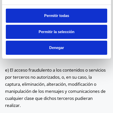
propiedad de otras personas o entidades.
d) La existencia de códigos maliciosos o cualquier
Permitir todas
otro elemento informático dañino que pudiera
causar daños al sistema informático del USUARIO o
Permitir la selección
de terceros. Es responsabilidad del USUARIO, en
todo caso, disponer de herramientas adecuadas
Denegar
para la detección y desinfección de estos
elementos.
e) El acceso fraudulento a los contenidos o servicios
por terceros no autorizados, o, en su caso, la
captura, eliminación, alteración, modificación o
manipulación de los mensajes y comunicaciones de
cualquier clase que dichos terceros pudieran
realizar.