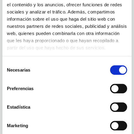
página web y de sus contenidos y servicios se
el contenido y los anuncios, ofrecer funciones de redes
desarrolla bajo su única responsabilidad. En
sociales y analizar el tráfico. Además, compartimos
concreto, a título meramente enunciativo, EL
información sobre el uso que haga del sitio web con
nuestros partners de redes sociales, publicidad y análisis
TITULAR no asume ninguna responsabilidad en los
web, quienes pueden combinarla con otra información
siguientes ámbitos:
que les haya proporcionado o que hayan recopilado a
partir del uso que haya hecho de sus servicios.
a) La disponibilidad en el funcionamiento de la
página web, sus servicios y contenidos y su calidad o
Selección
interoperabilidad.
Necesarias
de
consentimiento
b) La finalidad para la que la página web sirva a los
Preferencias
objetivos de USUARIO.
Estadística
c) La infracción de la legislación vigente por parte del
USUARIO o terceros y, en concreto, de los derechos
de propiedad intelectual o industrial que sean
Marketing